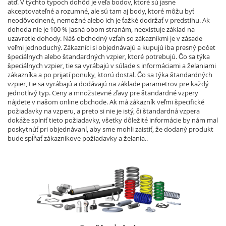
atď. V týchto typoch dohôd je veľa bodov, ktoré sú jasne
akceptovateľné a rozumné, ale sú tam aj body, ktoré môžu byť
neodôvodnené, nemožné alebo ich je ťažké dodržať v predstihu. Ak
dohoda nie je 100 % jasná obom stranám, neexistuje základ na
uzavretie dohody. Náš obchodný vzťah so zákazníkmi je v zásade
veľmi jednoduchý. Zákazníci si objednávajú a kupujú iba presný počet
špeciálnych alebo štandardných vzpier, ktoré potrebujú. Čo sa týka
špeciálnych vzpier, tie sa vyrábajú v súlade s informáciami a želaniami
zákazníka a po prijatí ponuky, ktorú dostal. Čo sa týka štandardných
vzpier, tie sa vyrábajú a dodávajú na základe parametrov pre každý
jednotlivý typ. Ceny a množstevné zľavy pre štandardné vzpery
nájdete v našom online obchode. Ak má zákazník veľmi špecifické
požiadavky na vzperu, a preto si nie je istý, či štandardná vzpera
dokáže splniť tieto požiadavky, všetky dôležité informácie by nám mal
poskytnúť pri objednávaní, aby sme mohli zaistiť, že dodaný produkt
bude spĺňať zákazníkove požiadavky a želania..