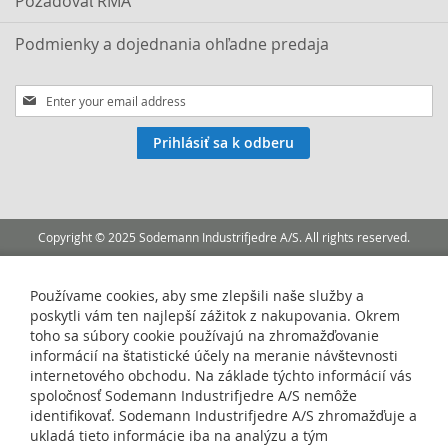
Požadovať RMA
Podmienky a dojednania ohľadne predaja
Sign
Up
for
Prihlásiť sa k odberu
Our
Newsletter:
Copyright © 2025 Sodemann Industrifjedre A/S. All rights reserved.
Používame cookies, aby sme zlepšili naše služby a
poskytli vám ten najlepší zážitok z nakupovania. Okrem
toho sa súbory cookie používajú na zhromažďovanie
informácií na štatistické účely na meranie návštevnosti
internetového obchodu. Na základe týchto informácií vás
spoločnosť Sodemann Industrifjedre A/S nemôže
identifikovať. Sodemann Industrifjedre A/S zhromažďuje a
ukladá tieto informácie iba na analýzu a tým