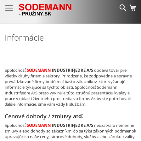
Skip
Sear
Mô
to
Content
Informácie
Spoločnosť
SODEMANN
INDUSTRIFJEDRE A/S
dodáva tovar pre
všetky druhy firiem a sektory. Prirodzene, že zodpovedne a správne
prevádzkované firmy budú mať často zákazníkov, ktorí vyžadujú
informácie týkajúce sa týchto oblastí. Spoločnosť Sodemann
Industrifjedre A/S preto vyvinula túto stručnú prezentáciu kvality a
práce v oblasti životného prostredia vo firme. Ak by ste potrebovali
ďalšie informácie, sme vám vždy k službám.
Cenové dohody / zmluvy atď.
Spoločnosť
SODEMANN
INDUSTRIFJEDRE A/S
neuzatvára nemenné
zmluvy alebo dohody so zákazníkmi čo sa týka zákonných podmienok
upravujúcich naše ceny, rámcové dohody, služby alebo záruku kvality