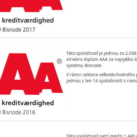
Táto spoločnosť je jednou zo 2.038
striebro diplom AAA za najvyššiu 
systému Bisnode.
V rámci sektora veľkoobchodného p
jednou z len 14 spoločností s rov
Táto spoločnosť patrí medzi 1.449