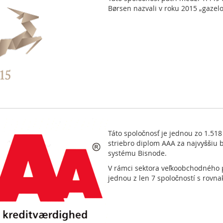
Børsen nazvali v roku 2015 „gazelo
Táto spoločnosť je jednou zo 1.518
striebro diplom AAA za najvyššiu 
systému Bisnode.
V rámci sektora veľkoobchodného p
jednou z len 7 spoločností s rovn