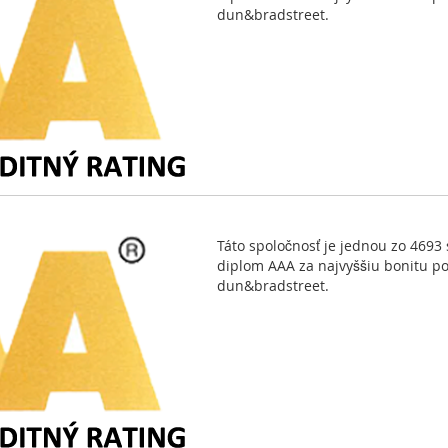
dun&bradstreet.
Táto spoločnosť je jednou zo 4693 
diplom AAA za najvyššiu bonitu p
dun&bradstreet.