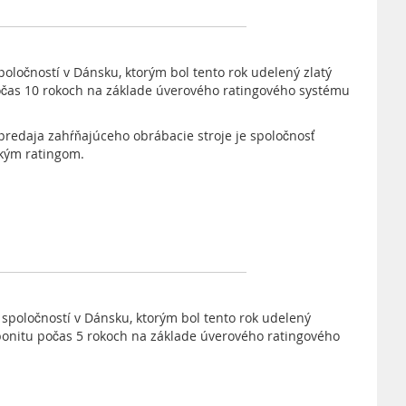
poločností v Dánsku, ktorým bol tento rok udelený zlatý
očas 10 rokoch na základe úverového ratingového systému
redaja zahŕňajúceho obrábacie stroje je spoločnosť
akým ratingom.
 spoločností v Dánsku, ktorým bol tento rok udelený
bonitu počas 5 rokoch na základe úverového ratingového