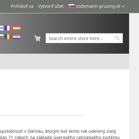
Language
Prihlásiť sa
Vytvoriť účet
sodemann-pruziny.sk
Môj košík
Search
Search
spoločností v Dánsku, ktorým bol tento rok udelený zlatý
očas 7+ rokoch na základe úverového ratingového systému