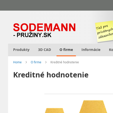
Skip
to
Content
Produkty
3D CAD
O firme
Informácie
Ko
Home
O firme
Kreditné hodnotenie
Kreditné hodnotenie