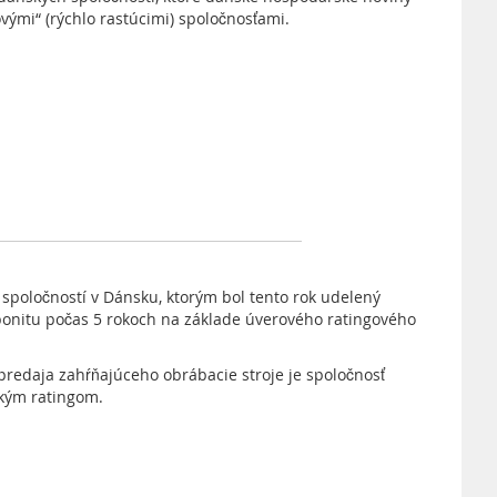
vými“ (rýchlo rastúcimi) spoločnosťami.
 spoločností v Dánsku, ktorým bol tento rok udelený
bonitu počas 5 rokoch na základe úverového ratingového
redaja zahŕňajúceho obrábacie stroje je spoločnosť
akým ratingom.