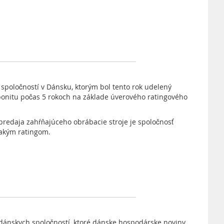
 spoločností v Dánsku, ktorým bol tento rok udelený
bonitu počas 5 rokoch na základe úverového ratingového
redaja zahŕňajúceho obrábacie stroje je spoločnosť
nakým ratingom.
 dánskych spoločností, ktoré dánske hospodárske noviny