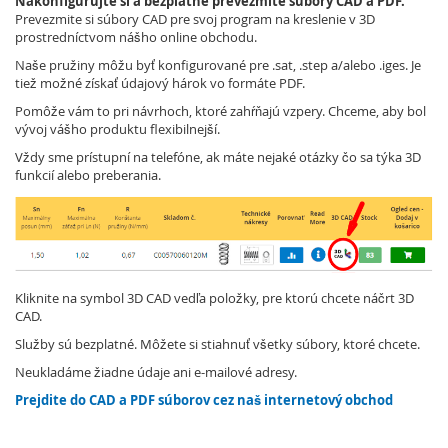
Nakonfigurujte si a bezplatne prevezmite súbory CAD a PDF.
Prevezmite si súbory CAD pre svoj program na kreslenie v 3D
prostredníctvom nášho online obchodu.
Naše pružiny môžu byť konfigurované pre .sat, .step a/alebo .iges. Je
tiež možné získať údajový hárok vo formáte PDF.
Pomôže vám to pri návrhoch, ktoré zahŕňajú vzpery. Chceme, aby bol
vývoj vášho produktu flexibilnejší.
Vždy sme prístupní na telefóne, ak máte nejaké otázky čo sa týka 3D
funkcií alebo preberania.
Kliknite na symbol 3D CAD vedľa položky, pre ktorú chcete náčrt 3D
CAD.
Služby sú bezplatné. Môžete si stiahnuť všetky súbory, ktoré chcete.
Neukladáme žiadne údaje ani e-mailové adresy.
Prejdite do CAD a PDF súborov cez naš internetový obchod