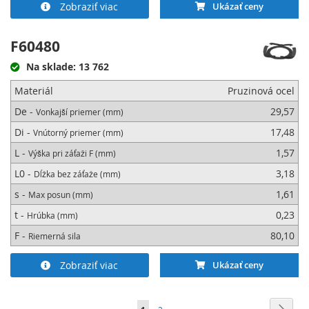
Zobraziť viac
Ukázať ceny
F60480
Na sklade: 13 762
Materiál
Pruzinová ocel
De -
29,57
Vonkajší priemer (mm)
Di -
17,48
Vnútorný priemer (mm)
L -
1,57
Výška pri záťaži F (mm)
L0 -
3,18
Dĺžka bez záťaže (mm)
s -
1,61
Max posun (mm)
t -
0,23
Hrúbka (mm)
F -
80,10
Riemerná sila
Zobraziť viac
Ukázať ceny
Page
Page
Ďalej