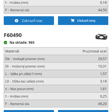
t -
0,18
Hrúbka (mm)
F -
44,50
Riemerná sila
Zobraziť viac
Ukázať ceny
F60490
Na sklade: 965
Materiál
Pruzinová ocel
De -
29,57
Vonkajší priemer (mm)
Di -
10,31
Vnútorný priemer (mm)
L -
1,57
Výška pri záťaži F (mm)
L0 -
3,18
Dĺžka bez záťaže (mm)
s -
1,61
Max posun (mm)
t -
0,25
Hrúbka (mm)
F -
49,20
Riemerná sila