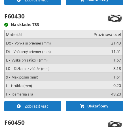
F60430
Na sklade: 783
Materiál
Pruzinová ocel
De -
21,49
Vonkajší priemer (mm)
Di -
11,51
Vnútorný priemer (mm)
L -
1,57
Výška pri záťaži F (mm)
L0 -
3,18
Dĺžka bez záťaže (mm)
s -
1,61
Max posun (mm)
t -
0,20
Hrúbka (mm)
F -
49,20
Riemerná sila
Zobraziť viac
Ukázať ceny
F60450