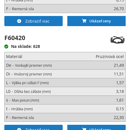
Hrúbka (mm)
F -
26,70
Riemerná sila
Zobraziť viac
Ukázať ceny
F60420
Na sklade: 628
Materiál
Pruzinová ocel
De -
21,49
Vonkajší priemer (mm)
Di -
11,51
Vnútorný priemer (mm)
L -
1,57
Výška pri záťaži F (mm)
L0 -
3,18
Dĺžka bez záťaže (mm)
s -
1,61
Max posun (mm)
t -
0,15
Hrúbka (mm)
F -
22,30
Riemerná sila
Zobraziť viac
Ukázať ceny