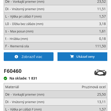
De -
23,52
Vonkajší priemer (mm)
Di -
11,51
Vnútorný priemer (mm)
L -
1,57
Výška pri záťaži F (mm)
L0 -
3,18
Dĺžka bez záťaže (mm)
s -
1,61
Max posun (mm)
t -
0,18
Hrúbka (mm)
F -
111,50
Riemerná sila
Zobraziť viac
Ukázať ceny
F60460
Na sklade: 1 831
Materiál
Pruzinová ocel
De -
25,50
Vonkajší priemer (mm)
Di -
13,11
Vnútorný priemer (mm)
L -
1,57
Výška pri záťaži F (mm)