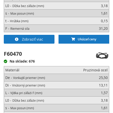
L0 -
3,18
Dĺžka bez záťaže (mm)
s -
1,61
Max posun (mm)
t -
0,15
Hrúbka (mm)
F -
31,20
Riemerná sila
Zobraziť viac
Ukázať ceny
F60470
Na sklade: 676
Materiál
Pruzinová ocel
De -
25,50
Vonkajší priemer (mm)
Di -
13,11
Vnútorný priemer (mm)
L -
1,57
Výška pri záťaži F (mm)
L0 -
3,18
Dĺžka bez záťaže (mm)
s -
1,61
Max posun (mm)