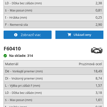
L0 -
2,38
Dĺžka bez záťaže (mm)
s -
0,81
Max posun (mm)
t -
0,25
Hrúbka (mm)
F -
2,90
Riemerná sila
Zobraziť viac
Ukázať ceny
F60410
Na sklade: 314
Materiál
Pruzinová ocel
De -
18,49
Vonkajší priemer (mm)
Di -
8,74
Vnútorný priemer (mm)
L -
1,57
Výška pri záťaži F (mm)
L0 -
3,18
Dĺžka bez záťaže (mm)
s -
1,61
Max posun (mm)
t -
0,15