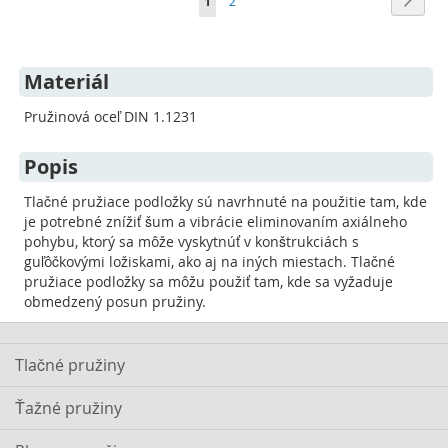
You're
Page
1
2
currently
reading
Materiál
page
Pružinová oceľ DIN 1.1231
Popis
Tlačné pružiace podložky sú navrhnuté na použitie tam, kde
je potrebné znížiť šum a vibrácie eliminovaním axiálneho
pohybu, ktorý sa môže vyskytnúť v konštrukciách s
guľôčkovými ložiskami, ako aj na iných miestach. Tlačné
pružiace podložky sa môžu použiť tam, kde sa vyžaduje
obmedzený posun pružiny.
Tlačné pružiny
Ťažné pružiny