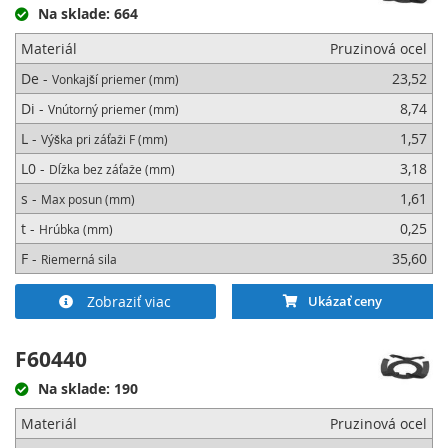
Na sklade: 664
Materiál
Pruzinová ocel
De -
23,52
Vonkajší priemer (mm)
Di -
8,74
Vnútorný priemer (mm)
L -
1,57
Výška pri záťaži F (mm)
L0 -
3,18
Dĺžka bez záťaže (mm)
s -
1,61
Max posun (mm)
t -
0,25
Hrúbka (mm)
F -
35,60
Riemerná sila
Zobraziť viac
Ukázať ceny
F60440
Na sklade: 190
Materiál
Pruzinová ocel