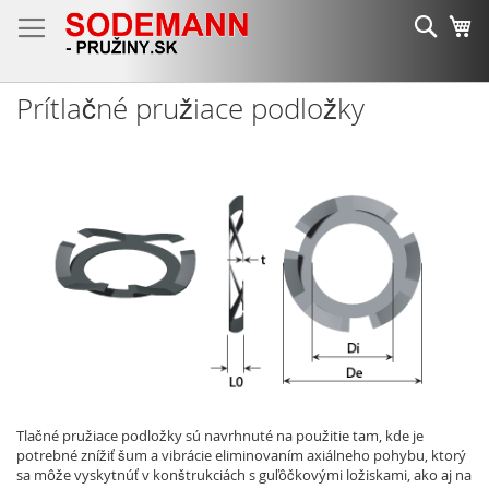
Skip
Sear
Mô
to
Content
Prítlačné pružiace podložky
Tlačné pružiace podložky sú navrhnuté na použitie tam, kde je
potrebné znížiť šum a vibrácie eliminovaním axiálneho pohybu, ktorý
sa môže vyskytnúť v konštrukciách s guľôčkovými ložiskami, ako aj na