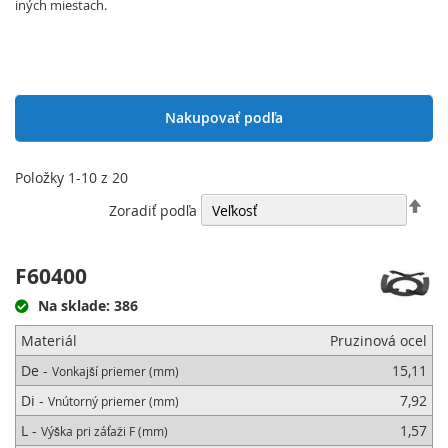
iných miestach.
Nakupovať podľa
Položky
1
-
10
z
20
Nas
Zoradiť podľa
zos
sme
F60400
Na sklade: 386
Materiál
Pruzinová ocel
De -
15,11
Vonkajší priemer (mm)
Di -
7,92
Vnútorný priemer (mm)
L -
1,57
Výška pri záťaži F (mm)