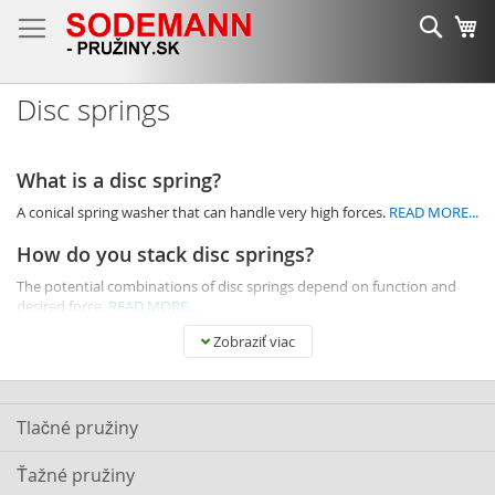
Skip
Sear
Mô
to
Content
Disc springs
What is a disc spring?
A conical spring washer that can handle very high forces.
READ MORE...
How do you stack disc springs?
The potential combinations of disc springs depend on function and
desired force.
READ MORE...
Zobraziť viac
See our selection of disc springs
Tlačné pružiny
Back to FAQ
Ťažné pružiny