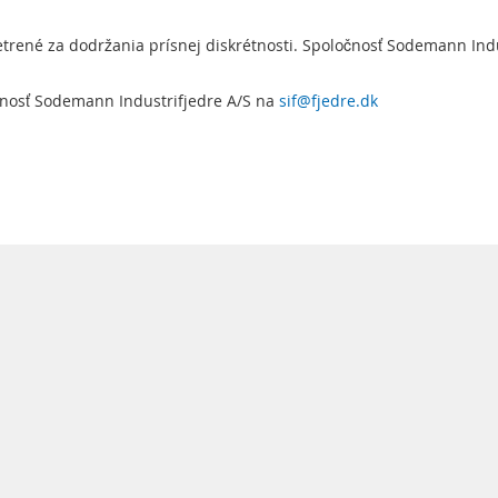
trené za dodržania prísnej diskrétnosti. Spoločnosť Sodemann Indu
ločnosť Sodemann Industrifjedre A/S na
sif@fjedre.dk