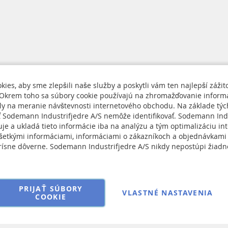
ies, aby sme zlepšili naše služby a poskytli vám ten najlepší zážit
Okrem toho sa súbory cookie používajú na zhromažďovanie informá
ely na meranie návštevnosti internetového obchodu. Na základe týc
nás
ť Sodemann Industrifjedre A/S nemôže identifikovať. Sodemann Ind
Cookie Policy
je a ukladá tieto informácie iba na analýzu a tým optimalizáciu in
Sign
ngs
šetkými informáciami, informáciami o zákazníkoch a objednávkami
Up
ísne dôverne. Sodemann Industrifjedre A/S nikdy nepostúpi žiadn
RMA
for
 dojednania ohľadne predaja
Our
Newsletter:
PRIJAŤ SÚBORY
VLASTNÉ NASTAVENIA
COOKIE
Copyright © 2025 Sodemann Industrifjedre A/S. All rights reserved.