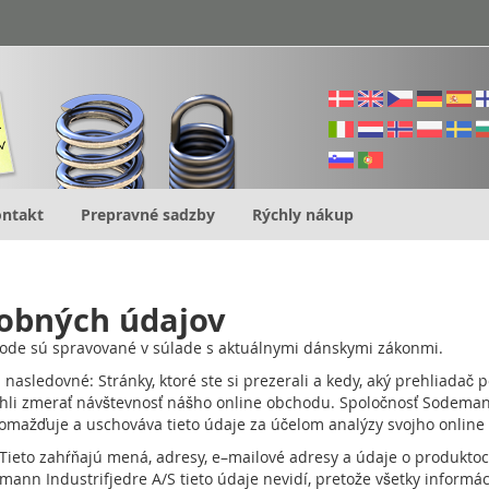
ntakt
Prepravné sadzby
Rýchly nákup
sobných údajov
chode sú spravované v súlade s aktuálnymi dánskymi zákonmi.
sledovné: Stránky, ktoré ste si prezerali a kedy, aký prehliadač p
ohli zmerať návštevnosť nášho online obchodu. Spoločnosť Sodemann 
omažďuje a uschováva tieto údaje za účelom analýzy svojho online 
. Tieto zahŕňajú mená, adresy, e–mailové adresy a údaje o produkto
mann Industrifjedre A/S tieto údaje nevidí, pretože všetky informá