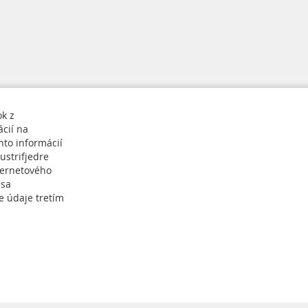
ok z
cií na
hto informácií
ustrifjedre
ternetového
 sa
Prihlásiť sa k odberu
e údaje tretím