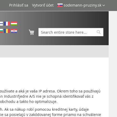
Language
Prihlásiť sa
Vytvoriť účet
sodemann-pruziny.sk
Môj košík
Search
Search
oužívate a aká je vaša IP adresa. Okrem toho sa používajú
Industrifjedre A/S nie je schopná identifikovať vás z
obchodu a takto ho optimalizuje.
ch. Ak sa nákup robí pomocou kreditnej karty, údaje
cie sa posielajú v zakódovanej forme priamo na schválenie