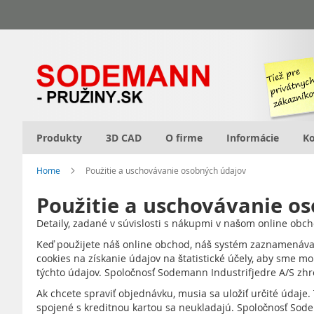
Skip
to
Content
Produkty
3D CAD
O firme
Informácie
Ko
Home
Použitie a uschovávanie osobných údajov
Použitie a uschovávanie o
Detaily, zadané v súvislosti s nákupmi v našom online ob
Keď použijete náš online obchod, náš systém zaznamenáva na
cookies na získanie údajov na štatistické účely, aby sme m
týchto údajov. Spoločnosť Sodemann Industrifjedre A/S zhr
Ak chcete spraviť objednávku, musia sa uložiť určité údaje
spojené s kreditnou kartou sa neukladajú. Spoločnosť Sode