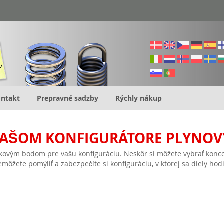
ntakt
Prepravné sadzby
Rýchly nákup
 NAŠOM KONFIGURÁTORE PLYNOVÝ
iskovým bodom pre vašu konfiguráciu. Neskôr si môžete vybrať konco
emôžete pomýliť a zabezpečíte si konfiguráciu, v ktorej sa diely hodi