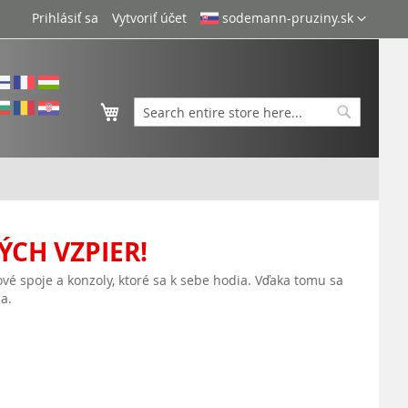
Language
Prihlásiť sa
Vytvoriť účet
sodemann-pruziny.sk
Môj košík
Search
Search
CH VZPIER!
vé spoje a konzoly, ktoré sa k sebe hodia. Vďaka tomu sa
a.