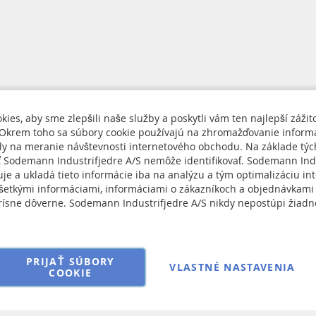
ies, aby sme zlepšili naše služby a poskytli vám ten najlepší zážit
Okrem toho sa súbory cookie používajú na zhromažďovanie informá
ely na meranie návštevnosti internetového obchodu. Na základe týc
nás
ť Sodemann Industrifjedre A/S nemôže identifikovať. Sodemann Ind
Cookie Policy
je a ukladá tieto informácie iba na analýzu a tým optimalizáciu in
Sign
ngs
šetkými informáciami, informáciami o zákazníkoch a objednávkami
Up
ísne dôverne. Sodemann Industrifjedre A/S nikdy nepostúpi žiadn
RMA
for
 dojednania ohľadne predaja
Our
Newsletter:
PRIJAŤ SÚBORY
VLASTNÉ NASTAVENIA
COOKIE
Copyright © 2025 Sodemann Industrifjedre A/S. All rights reserved.