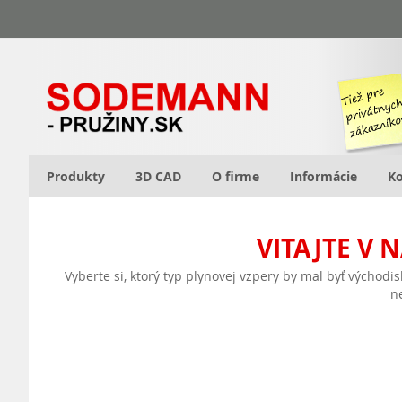
Skip
to
Content
Produkty
3D CAD
O firme
Informácie
Ko
VITAJTE V
Vyberte si, ktorý typ plynovej vzpery by mal byť východ
n