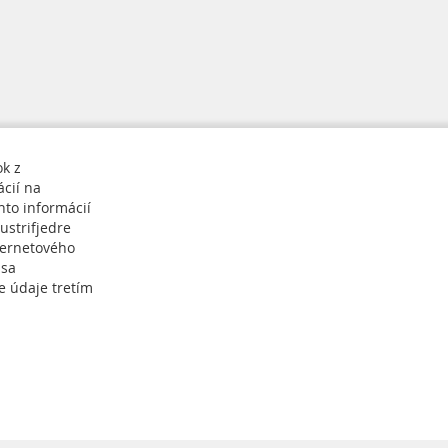
ok z
cií na
hto informácií
ustrifjedre
ternetového
 sa
Prihlásiť sa k odberu
e údaje tretím