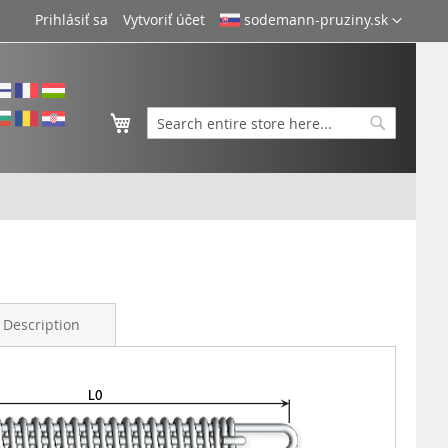
Language
Prihlásiť sa
Vytvoriť účet
sodemann-pruziny.sk
Môj košík
Search
Search
Description