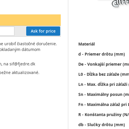
Ask for price
More
 urobiť čiastočné doručenie.
Materiál
Information
dpokladaným dátumom
d - Priemer drôtu (mm)
m, na
sif@fjedre.dk
De - Vonkajší priemer (
bežne aktualizované.
L0 - Dĺžka bez záťaže (m
Ln - Max. dĺžka pri záťaž
Sn - Maximálny posun (
Fn - Maximálna záťaž pri 
R - Konštanta pružiny (
db - Slučky drôtu (mm)