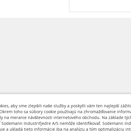
ies, aby sme zlepšili naše služby a poskytli vám ten najlepší zážit
Okrem toho sa súbory cookie používajú na zhromažďovanie informá
ely na meranie návštevnosti internetového obchodu. Na základe týc
nás
ť Sodemann Industrifjedre A/S nemôže identifikovať. Sodemann Ind
Cookie Policy
je a ukladá tieto informácie iba na analýzu a tým optimalizáciu in