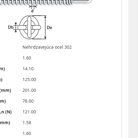
Nehrdzavejúca ocel 302
1.60
mm)
14.10
m)
125.00
i (mm)
201.00
mm)
76.00
Ln (N)
121.00
N/mm)
1.58
1.60