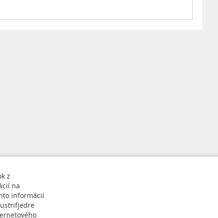
ok z
cií na
hto informácií
ustrifjedre
ternetového