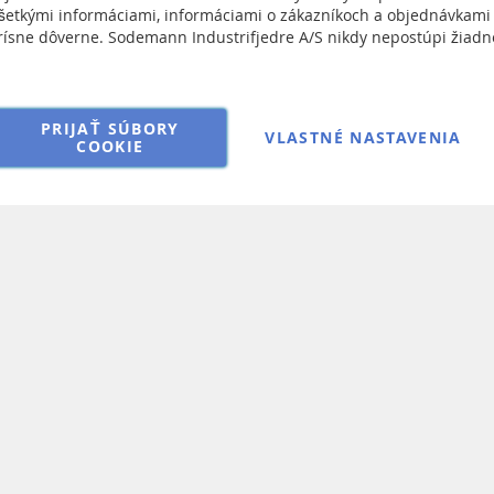
Sign
ngs
šetkými informáciami, informáciami o zákazníkoch a objednávkami
Up
ísne dôverne. Sodemann Industrifjedre A/S nikdy nepostúpi žiadn
RMA
for
 dojednania ohľadne predaja
Our
Newsletter:
PRIJAŤ SÚBORY
VLASTNÉ NASTAVENIA
COOKIE
Copyright © 2025 Sodemann Industrifjedre A/S. All rights reserved.