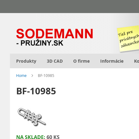
Skip
to
Content
Produkty
3D CAD
O firme
Informácie
Ko
Home
BF-10985
BF-10985
NA SKLADE:
60 KS