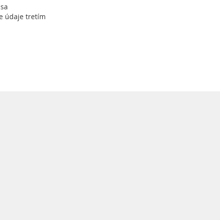
 sa
Prihlásiť sa k odberu
e údaje tretím